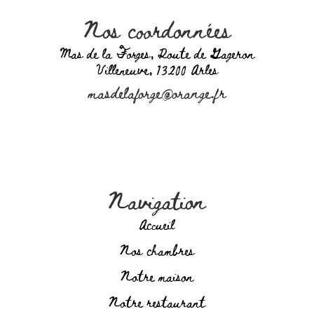
Nos coordonnées
Mas de la Forges, Route de Gageron
Villeneuve, 13200 Arles
masdelaforge@orange.fr
Navigation
Accueil
Nos chambres
Notre maison
Notre restaurant