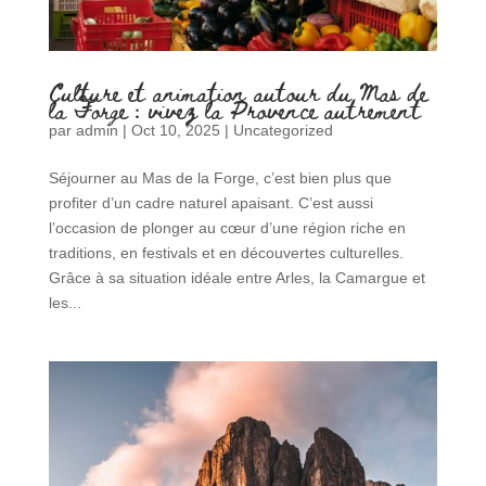
Culture et animation autour du Mas de
la Forge : vivez la Provence autrement
par
admin
|
Oct 10, 2025
|
Uncategorized
Séjourner au Mas de la Forge, c’est bien plus que
profiter d’un cadre naturel apaisant. C’est aussi
l’occasion de plonger au cœur d’une région riche en
traditions, en festivals et en découvertes culturelles.
Grâce à sa situation idéale entre Arles, la Camargue et
les...